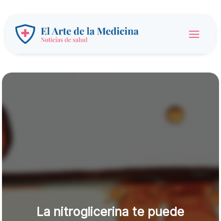
Ir
al
contenido
Main
Menu
La nitroglicerina te puede