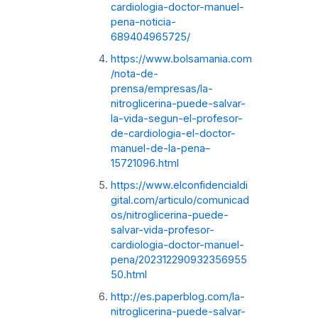
cardiologia-doctor-manuel-
pena-noticia-
689404965725/
https://www.bolsamania.com
/nota-de-
prensa/empresas/la-
nitroglicerina-puede-salvar-
la-vida-segun-el-profesor-
de-cardiologia-el-doctor-
manuel-de-la-pena–
15721096.html
https://www.elconfidencialdi
gital.com/articulo/comunicad
os/nitroglicerina-puede-
salvar-vida-profesor-
cardiologia-doctor-manuel-
pena/202312290932356955
50.html
http://es.paperblog.com/la-
nitroglicerina-puede-salvar-