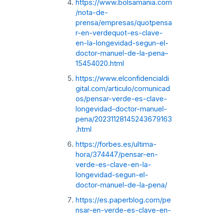
https://www.bolsamania.com
/nota-de-
prensa/empresas/quotpensa
r-en-verdequot-es-clave-
en-la-longevidad-segun-el-
doctor-manuel-de-la-pena–
15454020.html
https://www.elconfidencialdi
gital.com/articulo/comunicad
os/pensar-verde-es-clave-
longevidad-doctor-manuel-
pena/20231128145243679163
.html
https://forbes.es/ultima-
hora/374447/pensar-en-
verde-es-clave-en-la-
longevidad-segun-el-
doctor-manuel-de-la-pena/
https://es.paperblog.com/pe
nsar-en-verde-es-clave-en-