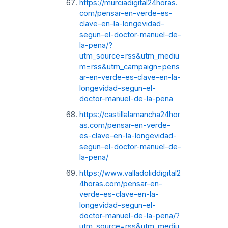
https://murciadigital24horas.
com/pensar-en-verde-es-
clave-en-la-longevidad-
segun-el-doctor-manuel-de-
la-pena/?
utm_source=rss&utm_mediu
m=rss&utm_campaign=pens
ar-en-verde-es-clave-en-la-
longevidad-segun-el-
doctor-manuel-de-la-pena
https://castillalamancha24hor
as.com/pensar-en-verde-
es-clave-en-la-longevidad-
segun-el-doctor-manuel-de-
la-pena/
https://www.valladoliddigital2
4horas.com/pensar-en-
verde-es-clave-en-la-
longevidad-segun-el-
doctor-manuel-de-la-pena/?
utm_source=rss&utm_mediu