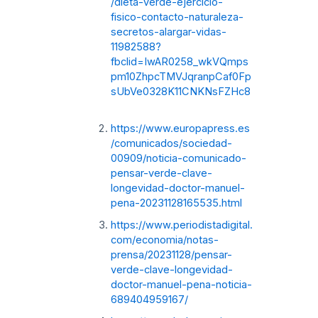
/dieta-verde-ejercicio-
fisico-contacto-naturaleza-
secretos-alargar-vidas-
11982588?
fbclid=IwAR0258_wkVQmps
pm10ZhpcTMVJqranpCaf0Fp
sUbVe0328K11CNKNsFZHc8
https://www.europapress.es
/comunicados/sociedad-
00909/noticia-comunicado-
pensar-verde-clave-
longevidad-doctor-manuel-
pena-20231128165535.html
https://www.periodistadigital.
com/economia/notas-
prensa/20231128/pensar-
verde-clave-longevidad-
doctor-manuel-pena-noticia-
689404959167/