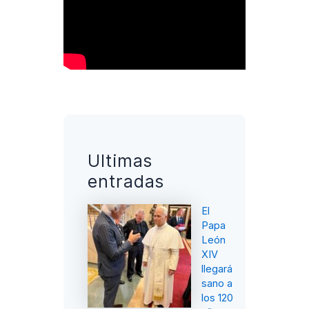
Ultimas
entradas
El
Papa
León
XIV
llegará
sano a
los 120