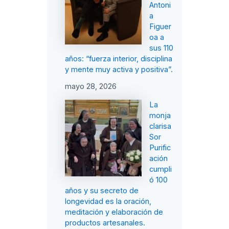
Antoni
a
Figuer
oa a
sus 110
años: “fuerza interior, disciplina
y mente muy activa y positiva”.
mayo 28, 2026
La
monja
clarisa
Sor
Purific
ación
cumpli
ó 100
años y su secreto de
longevidad es la oración,
meditación y elaboración de
productos artesanales.